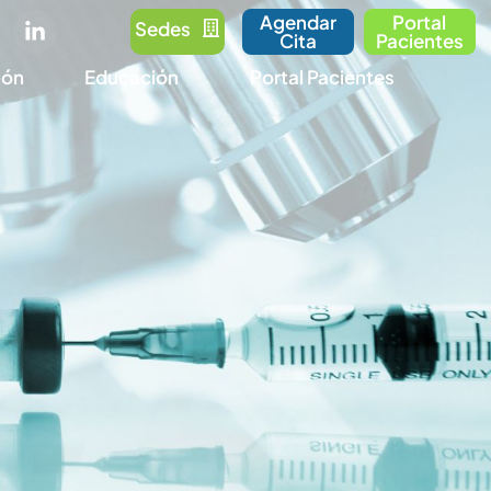
Agendar
Portal
Sedes
Cita
Pacientes
ión
Educación
Portal Pacientes