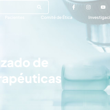
Pacientes
Comité de Ética
Investigac
izado de
rapéuticas